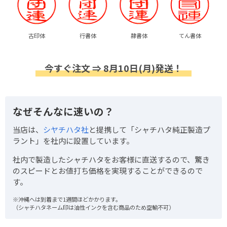
古印体
行書体
隷書体
てん書体
今すぐ注文 ⇒ 8月10日(月)発送！
なぜそんなに速いの？
当店は、
シヤチハタ社
と提携して「シャチハタ純正製造プ
ラント」を社内に設置しています。
社内で製造したシャチハタをお客様に直送するので、驚き
のスピードとお値打ち価格を実現することができるので
す。
※沖縄へは到着まで1週間ほどかかります。
（シャチハタネーム印は油性インクを含む商品のため空輸不可）