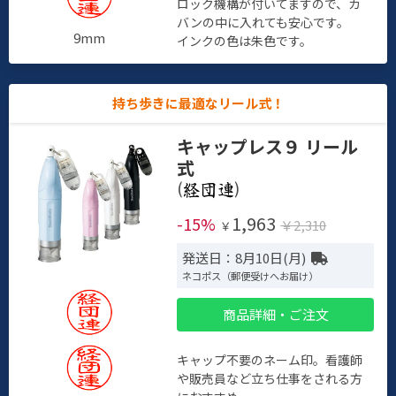
ロック機構が付いてますので、カ
バンの中に入れても安心です。
9mm
インクの色は朱色です。
持ち歩きに最適なリール式！
キャップレス９ リール
式
(
)
1,963
-15%
￥2,310
￥
発送日：8月10日(月)
ネコポス（郵便受けへお届け）
商品詳細・ご注文
キャップ不要のネーム印。看護師
や販売員など立ち仕事をされる方