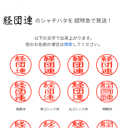
のシャチハタを
超特急で発送！
以下の文字で出来上がります。
他のお名前の場合は
検索
してください。
楷書体
角ゴシック体
丸ゴシック体
明朝体