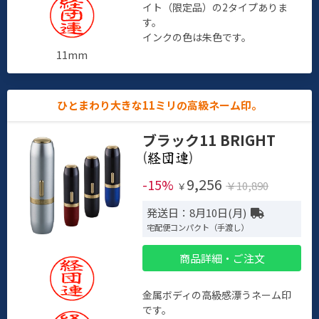
イト（限定品）の2タイプありま
す。
インクの色は朱色です。
11mm
ひとまわり大きな11ミリの高級ネーム印。
ブラック11 BRIGHT
(
)
9,256
-15%
￥10,890
￥
発送日：8月10日(月)
宅配便コンパクト（手渡し）
商品詳細・ご注文
金属ボディの高級感漂うネーム印
です。