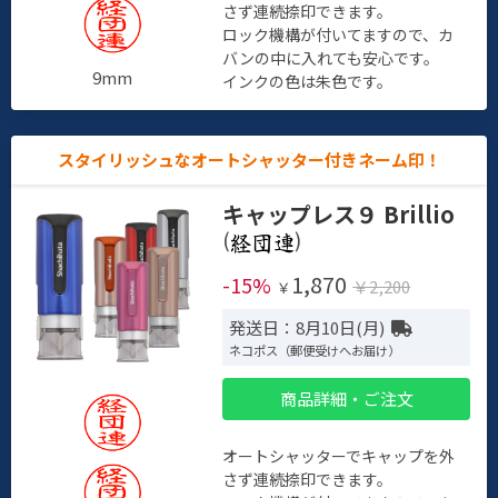
さず連続捺印できます。
ロック機構が付いてますので、カ
バンの中に入れても安心です。
9mm
インクの色は朱色です。
スタイリッシュなオートシャッター付きネーム印！
キャップレス９ Brillio
(
)
1,870
-15%
￥2,200
￥
発送日：8月10日(月)
ネコポス（郵便受けへお届け）
商品詳細・ご注文
オートシャッターでキャップを外
さず連続捺印できます。