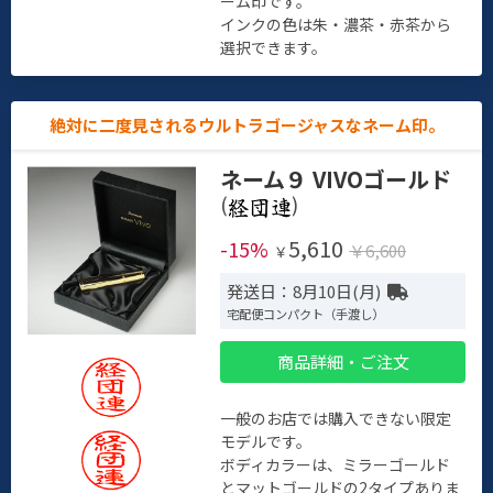
ーム印です。
インクの色は朱・濃茶・赤茶から
選択できます。
絶対に二度見されるウルトラゴージャスなネーム印。
ネーム９ VIVOゴールド
(
)
5,610
-15%
￥6,600
￥
発送日：8月10日(月)
宅配便コンパクト（手渡し）
商品詳細・ご注文
一般のお店では購入できない限定
モデルです。
ボディカラーは、ミラーゴールド
とマットゴールドの2タイプありま