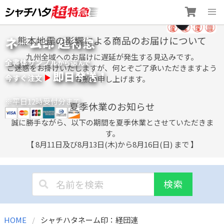
Skip
ネーム印 超特急
熊本地震の影響による商品のお届けについて
to
content
九州全域へのお届けに遅延が発生する見込みです。
全書体サンプル
選
から
んで
ご迷惑をお掛けいたしますが、何とぞご了承いただきますよう
即日発送！
今すぐ注文
お願い申し上げます。
※平日12時受付分まで
夏季休業のお知らせ
誠に勝手ながら、以下の期間を夏季休業とさせていただきま
す。
【 8月11日及び8月13日(木)から8月16日(日) まで 】
検索
HOME
シャチハタネーム印：経団連