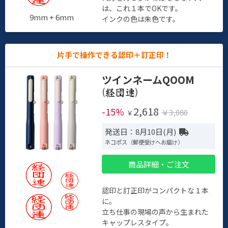
は、これ１本でOKです。
9mm + 6mm
インクの色は朱色です。
片手で操作できる認印＋訂正印！
ツインネームQOOM
(
)
2,618
-15%
￥3,080
￥
発送日：8月10日(月)
ネコポス（郵便受けへお届け）
商品詳細・ご注文
認印と訂正印がコンパクトな１本
に。
立ち仕事の現場の声から生まれた
キャップレスタイプ。