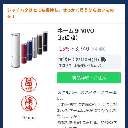
シャチハタはとても長持ち。せっかく買うなら良いもの
を！
ネーム９ VIVO
(
)
3,740
-15%
￥4,400
￥
発送日：8月10日(月)
ネコポス（郵便受けへお届け）
商品詳細・ご注文
メタルボディのハイクラスネーム
印。
これ程までに表面の仕上げにこだ
わったネーム印がかつて存在した
でしょうか？
9.5mm
あなたを素敵にみせる、究極のネ