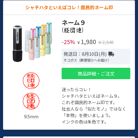
シャチハタといえばコレ！国民的ネーム印
ネーム９
(
)
1,980
-25%
￥2,640
￥
発送日：8月10日(月)
ネコポス（郵便受けへお届け）
商品詳細・ご注文
迷ったらコレ！
シャチハタといえばネーム９。
これぞ国民的ネーム印です。
社会人なら「似たモノ」ではなく
「本物」を使いましょう。
9.5mm
インクの色は朱色です。