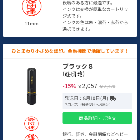
役職のある方に最適です。
インクは交換が簡単なカートリッ
ジ式です。
インクの色は朱・濃茶・赤茶から
11mm
選択できます。
ひとまわり小さめな認印。金融機関で活躍しています！
ブラック８
(
)
2,057
-15%
￥2,420
￥
発送日：8月10日(月)
ネコポス（郵便受けへお届け）
商品詳細・ご注文
銀行、証券、金融関係などヘビー