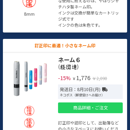
な使用に耐えるのは、やはりシャ
チハタ製ネーム印。
インクは交換が簡単なカートリッ
8mm
ジ式です
インクの色は朱色です。
訂正印に最適！小さなネーム印
ネーム６
(
)
1,776
-15%
￥2,090
￥
発送日：8月10日(月)
ネコポス（郵便受けへお届け）
商品詳細・ご注文
訂正印や認印として、出勤簿など
の小さなスペースにお使いくださ