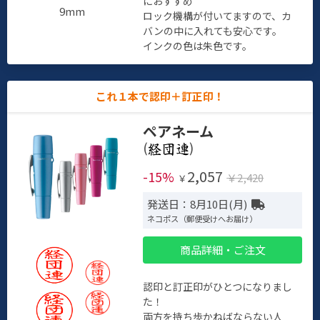
におすすめ
9mm
ロック機構が付いてますので、カ
バンの中に入れても安心です。
インクの色は朱色です。
これ１本で認印＋訂正印！
ペアネーム
(
)
2,057
-15%
￥2,420
￥
発送日：8月10日(月)
ネコポス（郵便受けへお届け）
商品詳細・ご注文
認印と訂正印がひとつになりまし
た！
両方を持ち歩かねばならない人