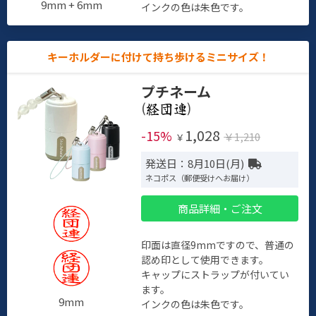
9mm + 6mm
インクの色は朱色です。
キーホルダーに付けて持ち歩けるミニサイズ！
プチネーム
(
)
1,028
-15%
￥1,210
￥
発送日：8月10日(月)
ネコポス（郵便受けへお届け）
商品詳細・ご注文
印面は直径9mmですので、普通の
認め印として使用できます。
キャップにストラップが付いてい
ます。
9mm
インクの色は朱色です。