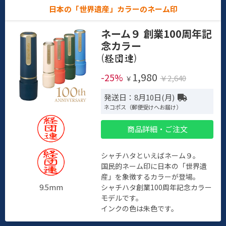
日本の「世界遺産」カラーのネーム印
ネーム９ 創業100周年記
念カラー
(
)
1,980
-25%
￥2,640
￥
発送日：8月10日(月)
ネコポス（郵便受けへお届け）
商品詳細・ご注文
シャチハタといえばネーム９。
国民的ネーム印に日本の「世界遺
産」を象徴するカラーが登場。
9.5mm
シャチハタ創業100周年記念カラー
モデルです。
インクの色は朱色です。