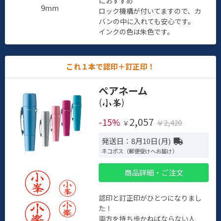
におすすめ
9mm
ロック機構が付いてますので、カ
バンの中に入れても安心です。
インクの色は朱色です。
これ１本で認印＋訂正印！
ペアネーム
(
)
2,057
-15%
￥2,420
￥
発送日：8月10日(月)
ネコポス（郵便受けへお届け）
商品詳細・ご注文
認印と訂正印がひとつになりまし
た！
両方を持ち歩かねばならない人