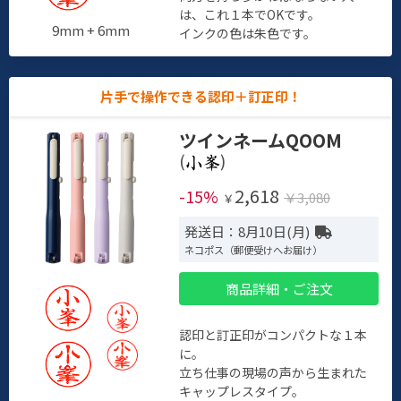
は、これ１本でOKです。
9mm + 6mm
インクの色は朱色です。
片手で操作できる認印＋訂正印！
ツインネームQOOM
(
)
2,618
-15%
￥3,080
￥
発送日：8月10日(月)
ネコポス（郵便受けへお届け）
商品詳細・ご注文
認印と訂正印がコンパクトな１本
に。
立ち仕事の現場の声から生まれた
キャップレスタイプ。