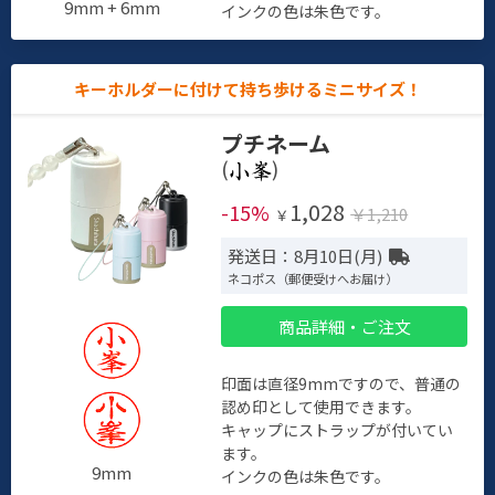
9mm + 6mm
インクの色は朱色です。
キーホルダーに付けて持ち歩けるミニサイズ！
プチネーム
(
)
1,028
-15%
￥1,210
￥
発送日：8月10日(月)
ネコポス（郵便受けへお届け）
商品詳細・ご注文
印面は直径9mmですので、普通の
認め印として使用できます。
キャップにストラップが付いてい
ます。
9mm
インクの色は朱色です。