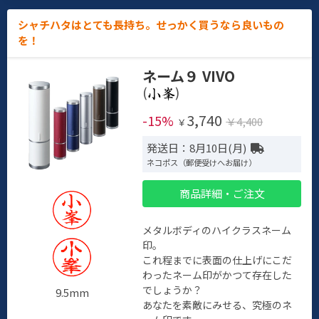
シャチハタはとても長持ち。せっかく買うなら良いもの
を！
ネーム９ VIVO
(
)
3,740
-15%
￥4,400
￥
発送日：8月10日(月)
ネコポス（郵便受けへお届け）
商品詳細・ご注文
メタルボディのハイクラスネーム
印。
これ程までに表面の仕上げにこだ
わったネーム印がかつて存在した
でしょうか？
9.5mm
あなたを素敵にみせる、究極のネ