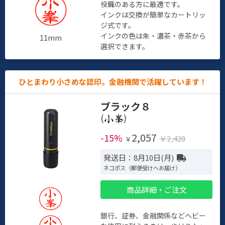
役職のある方に最適です。
インクは交換が簡単なカートリッ
ジ式です。
インクの色は朱・濃茶・赤茶から
11mm
選択できます。
ひとまわり小さめな認印。金融機関で活躍しています！
ブラック８
(
)
2,057
-15%
￥2,420
￥
発送日：8月10日(月)
ネコポス（郵便受けへお届け）
商品詳細・ご注文
銀行、証券、金融関係などヘビー