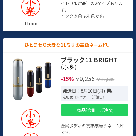
イト（限定品）の2タイプありま
す。
インクの色は朱色です。
11mm
ひとまわり大きな11ミリの高級ネーム印。
ブラック11 BRIGHT
(
)
9,256
-15%
￥10,890
￥
発送日：8月10日(月)
宅配便コンパクト（手渡し）
商品詳細・ご注文
金属ボディの高級感漂うネーム印
です。