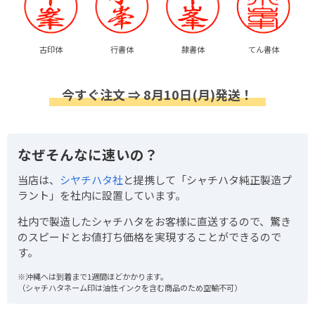
古印体
行書体
隷書体
てん書体
今すぐ注文 ⇒ 8月10日(月)発送！
なぜそんなに速いの？
当店は、
シヤチハタ社
と提携して「シャチハタ純正製造プ
ラント」を社内に設置しています。
社内で製造したシャチハタをお客様に直送するので、驚き
のスピードとお値打ち価格を実現することができるので
す。
※沖縄へは到着まで1週間ほどかかります。
（シャチハタネーム印は油性インクを含む商品のため空輸不可）