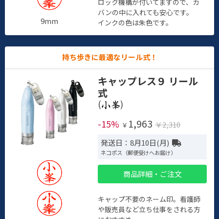
ロック機構が付いてますので、カ
バンの中に入れても安心です。
9mm
インクの色は朱色です。
持ち歩きに最適なリール式！
キャップレス９ リール
式
(
)
1,963
-15%
￥2,310
￥
発送日：8月10日(月)
ネコポス（郵便受けへお届け）
商品詳細・ご注文
キャップ不要のネーム印。看護師
や販売員など立ち仕事をされる方