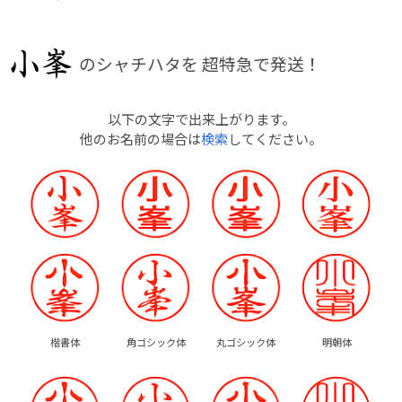
のシャチハタを
超特急で発送！
以下の文字で出来上がります。
他のお名前の場合は
検索
してください。
楷書体
角ゴシック体
丸ゴシック体
明朝体