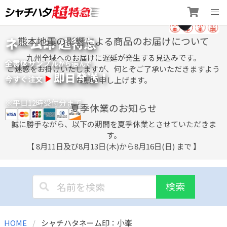
Skip
ネーム印 超特急
熊本地震の影響による商品のお届けについて
to
content
九州全域へのお届けに遅延が発生する見込みです。
全書体サンプル
選
から
んで
ご迷惑をお掛けいたしますが、何とぞご了承いただきますよう
即日発送！
今すぐ注文
お願い申し上げます。
※平日12時受付分まで
夏季休業のお知らせ
誠に勝手ながら、以下の期間を夏季休業とさせていただきま
す。
【 8月11日及び8月13日(木)から8月16日(日) まで 】
検索
HOME
シャチハタネーム印：小峯