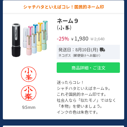
シャチハタといえばコレ！国民的ネーム印
ネーム９
(
)
1,980
-25%
￥2,640
￥
発送日：8月10日(月)
ネコポス（郵便受けへお届け）
商品詳細・ご注文
迷ったらコレ！
シャチハタといえばネーム９。
これぞ国民的ネーム印です。
社会人なら「似たモノ」ではなく
「本物」を使いましょう。
9.5mm
インクの色は朱色です。