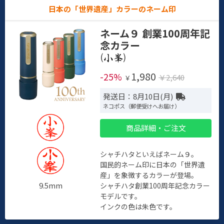
日本の「世界遺産」カラーのネーム印
ネーム９ 創業100周年記
念カラー
(
)
1,980
-25%
￥2,640
￥
発送日：8月10日(月)
ネコポス（郵便受けへお届け）
商品詳細・ご注文
シャチハタといえばネーム９。
国民的ネーム印に日本の「世界遺
産」を象徴するカラーが登場。
9.5mm
シャチハタ創業100周年記念カラー
モデルです。
インクの色は朱色です。