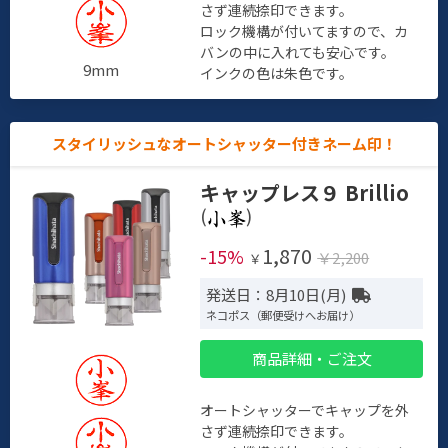
さず連続捺印できます。
ロック機構が付いてますので、カ
バンの中に入れても安心です。
9mm
インクの色は朱色です。
スタイリッシュなオートシャッター付きネーム印！
キャップレス９ Brillio
(
)
1,870
-15%
￥2,200
￥
発送日：8月10日(月)
ネコポス（郵便受けへお届け）
商品詳細・ご注文
オートシャッターでキャップを外
さず連続捺印できます。