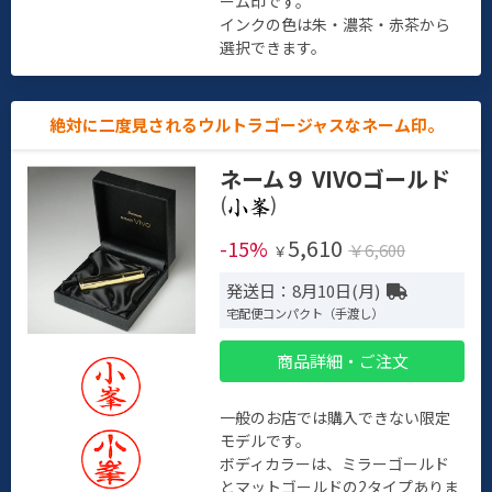
ーム印です。
インクの色は朱・濃茶・赤茶から
選択できます。
絶対に二度見されるウルトラゴージャスなネーム印。
ネーム９ VIVOゴールド
(
)
5,610
-15%
￥6,600
￥
発送日：8月10日(月)
宅配便コンパクト（手渡し）
商品詳細・ご注文
一般のお店では購入できない限定
モデルです。
ボディカラーは、ミラーゴールド
とマットゴールドの2タイプありま