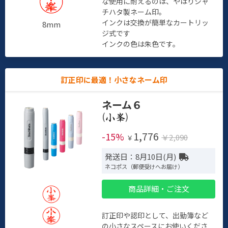
な使用に耐えるのは、やはりシャ
チハタ製ネーム印。
インクは交換が簡単なカートリッ
8mm
ジ式です
インクの色は朱色です。
訂正印に最適！小さなネーム印
ネーム６
(
)
1,776
-15%
￥2,090
￥
発送日：8月10日(月)
ネコポス（郵便受けへお届け）
商品詳細・ご注文
訂正印や認印として、出勤簿など
の小さなスペースにお使いくださ