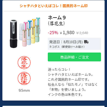
シャチハタといえばコレ！国民的ネーム印
ネーム９
(
)
1,980
-25%
￥2,640
￥
発送日：8月10日(月)
ネコポス（郵便受けへお届け）
商品詳細・ご注文
迷ったらコレ！
シャチハタといえばネーム９。
これぞ国民的ネーム印です。
社会人なら「似たモノ」ではなく
「本物」を使いましょう。
9.5mm
インクの色は朱色です。