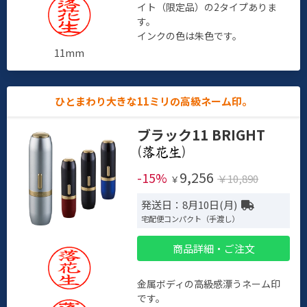
イト（限定品）の2タイプありま
す。
インクの色は朱色です。
11mm
ひとまわり大きな11ミリの高級ネーム印。
ブラック11 BRIGHT
(
)
9,256
-15%
￥10,890
￥
発送日：8月10日(月)
宅配便コンパクト（手渡し）
商品詳細・ご注文
金属ボディの高級感漂うネーム印
です。