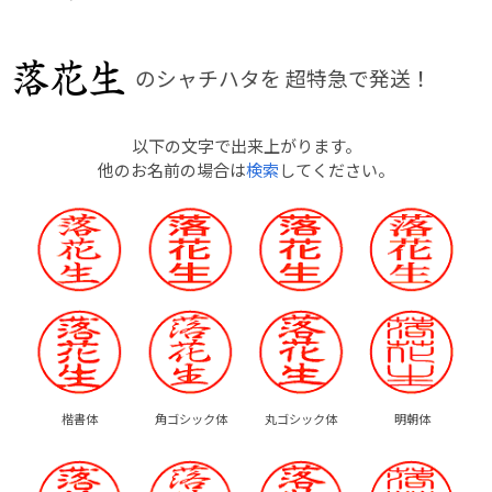
のシャチハタを
超特急で発送！
以下の文字で出来上がります。
他のお名前の場合は
検索
してください。
楷書体
角ゴシック体
丸ゴシック体
明朝体