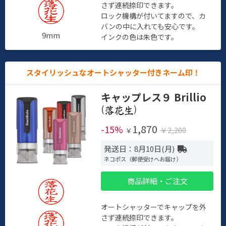
さず連続捺印できます。
ロック機構が付いてますので、カ
バンの中に入れても安心です。
9mm
インクの色は朱色です。
スタイリッシュなオートシャッター付きネーム印！
キャップレス９ Brillio
(
)
1,870
-15%
￥2,200
￥
発送日：8月10日(月)
ネコポス（郵便受けへお届け）
商品詳細・ご注文
オートシャッターでキャップを外
さず連続捺印できます。