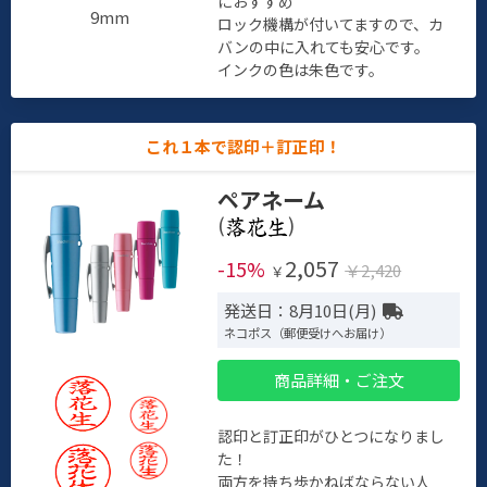
におすすめ
9mm
ロック機構が付いてますので、カ
バンの中に入れても安心です。
インクの色は朱色です。
これ１本で認印＋訂正印！
ペアネーム
(
)
2,057
-15%
￥2,420
￥
発送日：8月10日(月)
ネコポス（郵便受けへお届け）
商品詳細・ご注文
認印と訂正印がひとつになりまし
た！
両方を持ち歩かねばならない人