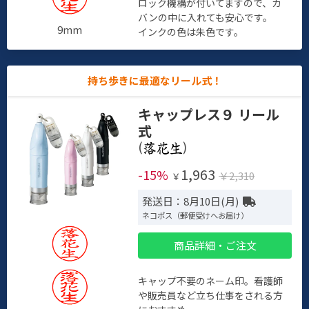
ロック機構が付いてますので、カ
バンの中に入れても安心です。
9mm
インクの色は朱色です。
持ち歩きに最適なリール式！
キャップレス９ リール
式
(
)
1,963
-15%
￥2,310
￥
発送日：8月10日(月)
ネコポス（郵便受けへお届け）
商品詳細・ご注文
キャップ不要のネーム印。看護師
や販売員など立ち仕事をされる方