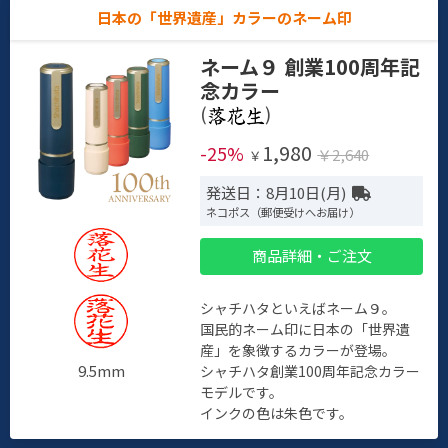
日本の「世界遺産」カラーのネーム印
ネーム９ 創業100周年記
念カラー
(
)
1,980
-25%
￥2,640
￥
発送日：8月10日(月)
ネコポス（郵便受けへお届け）
商品詳細・ご注文
シャチハタといえばネーム９。
国民的ネーム印に日本の「世界遺
産」を象徴するカラーが登場。
9.5mm
シャチハタ創業100周年記念カラー
モデルです。
インクの色は朱色です。