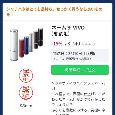
シャチハタはとても長持ち。せっかく買うなら良いもの
を！
ネーム９ VIVO
(
)
3,740
-15%
￥4,400
￥
発送日：8月10日(月)
ネコポス（郵便受けへお届け）
商品詳細・ご注文
メタルボディのハイクラスネーム
印。
これ程までに表面の仕上げにこだ
わったネーム印がかつて存在した
でしょうか？
9.5mm
あなたを素敵にみせる、究極のネ