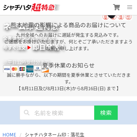
Skip
ネーム印 超特急
熊本地震の影響による商品のお届けについて
to
content
九州全域へのお届けに遅延が発生する見込みです。
全書体サンプル
選
から
んで
ご迷惑をお掛けいたしますが、何とぞご了承いただきますよう
即日発送！
今すぐ注文
お願い申し上げます。
※平日12時受付分まで
夏季休業のお知らせ
誠に勝手ながら、以下の期間を夏季休業とさせていただきま
す。
【 8月11日及び8月13日(木)から8月16日(日) まで 】
検索
HOME
シャチハタネーム印：落花生