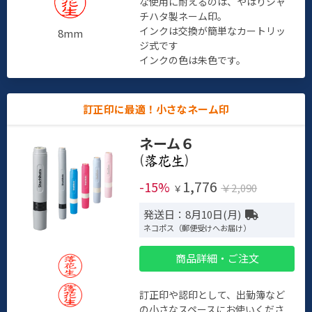
な使用に耐えるのは、やはりシャ
チハタ製ネーム印。
インクは交換が簡単なカートリッ
8mm
ジ式です
インクの色は朱色です。
訂正印に最適！小さなネーム印
ネーム６
(
)
1,776
-15%
￥2,090
￥
発送日：8月10日(月)
ネコポス（郵便受けへお届け）
商品詳細・ご注文
訂正印や認印として、出勤簿など
の小さなスペースにお使いくださ