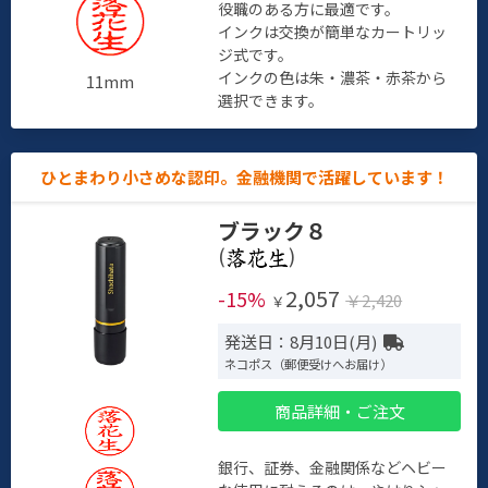
役職のある方に最適です。
インクは交換が簡単なカートリッ
ジ式です。
インクの色は朱・濃茶・赤茶から
11mm
選択できます。
ひとまわり小さめな認印。金融機関で活躍しています！
ブラック８
(
)
2,057
-15%
￥2,420
￥
発送日：8月10日(月)
ネコポス（郵便受けへお届け）
商品詳細・ご注文
銀行、証券、金融関係などヘビー