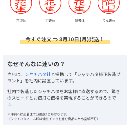
古印体
行書体
隷書体
てん書体
今すぐ注文 ⇒ 8月10日(月)発送！
なぜそんなに速いの？
当店は、
シヤチハタ社
と提携して「シャチハタ純正製造プ
ラント」を社内に設置しています。
社内で製造したシャチハタをお客様に直送するので、驚き
のスピードとお値打ち価格を実現することができるので
す。
※沖縄へは到着まで1週間ほどかかります。
（シャチハタネーム印は油性インクを含む商品のため空輸不可）