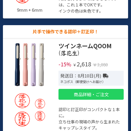
は、これ１本でOKです。
9mm + 6mm
インクの色は朱色です。
片手で操作できる認印＋訂正印！
ツインネームQOOM
(
)
2,618
-15%
￥3,080
￥
発送日：8月10日(月)
ネコポス（郵便受けへお届け）
商品詳細・ご注文
認印と訂正印がコンパクトな１本
に。
立ち仕事の現場の声から生まれた
キャップレスタイプ。