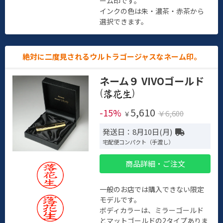
ーム印です。
インクの色は朱・濃茶・赤茶から
選択できます。
絶対に二度見されるウルトラゴージャスなネーム印。
ネーム９ VIVOゴールド
(
)
5,610
-15%
￥6,600
￥
発送日：8月10日(月)
宅配便コンパクト（手渡し）
商品詳細・ご注文
一般のお店では購入できない限定
モデルです。
ボディカラーは、ミラーゴールド
とマットゴールドの2タイプありま