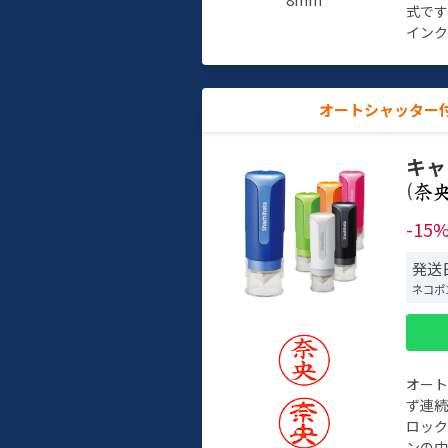
式で
インク
オートシャッター
キャ
(
-15
発送
ネコポ
オー
ず連続
ロック
ンの中