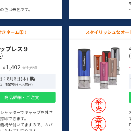
す
の色は朱色です。
付きネーム印！
スタイリッシュなオー
ップレス９
)
(
1,402
%
￥1,650
￥
日：8月6日(木)
ス（郵便受けへお届け）
商品詳細・ご注文
トシャッターでキャップを外さ
捺印できます。
機構が付いてますので、カバ
に入れても安心です。