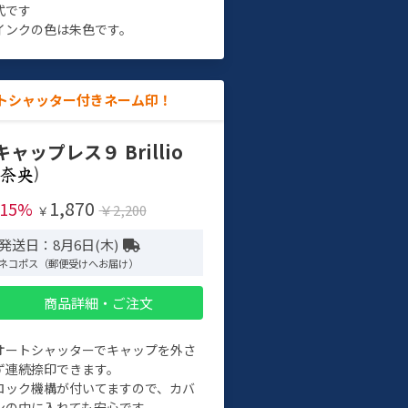
式です
インクの色は朱色です。
トシャッター付きネーム印！
キャップレス９ Brillio
)
1,870
-15%
￥2,200
￥
発送日：8月6日(木)
ネコポス（郵便受けへお届け）
商品詳細・ご注文
オートシャッターでキャップを外さ
ず連続捺印できます。
ロック機構が付いてますので、カバ
ンの中に入れても安心です。