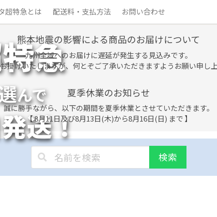
タ超特急とは
配送料・支払方法
お問い合わせ
熊本地震の影響による商品のお届けについて
超特急
九州全域へのお届けに遅延が発生する見込みです。
お掛けいたしますが、何とぞご了承いただきますようお願い申し
選
んで
夏季休業のお知らせ
誠に勝手ながら、以下の期間を夏季休業とさせていただきます。
日発送！
【 8月11日及び8月13日(木)から8月16日(日) まで 】
検索