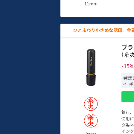
11mm
ひとまわり小さめな認印。金
ブラ
(
-15
発送
ネコポ
銀行
使用
タ製
イン
8mm