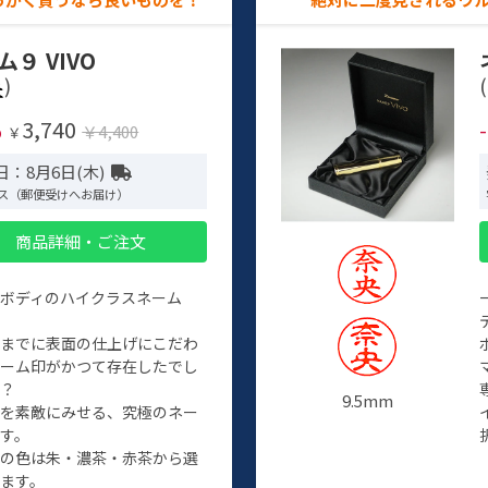
ム９ VIVO
)
(
3,740
%
￥4,400
￥
日：8月6日(木)
ス（郵便受けへお届け）
商品詳細・ご注文
ルボディのハイクラスネーム
程までに表面の仕上げにこだわ
ネーム印がかつて存在したでし
か？
9.5mm
たを素敵にみせる、究極のネー
す。
クの色は朱・濃茶・赤茶から選
ます。