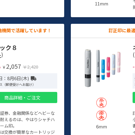
11mm
融機関で活躍しています！
訂正印に最
ック８
)
(
2,057
%
￥2,420
￥
日：8月6日(木)
ス（郵便受けへお届け）
商品詳細・ご注文
、証券、金融関係などヘビーな
に耐えるのは、やはりシャチハ
ネーム印。
6mm
クは交換が簡単なカートリッジ