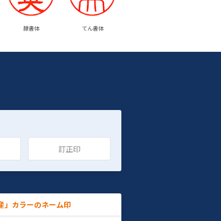
隷書体
てん書体
訂正印
産」カラーのネーム印