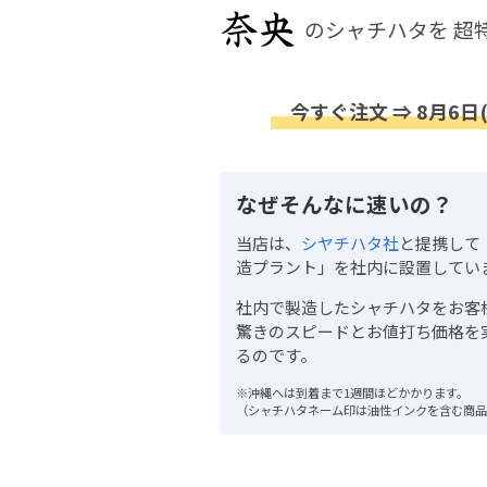
のシャチハタを
超
今すぐ注文 ⇒ 8月6日
なぜそんなに速いの？
当店は、
シヤチハタ社
と提携して
造プラント」を社内に設置してい
社内で製造したシャチハタをお客
驚きのスピードとお値打ち価格を
るのです。
※沖縄へは到着まで1週間ほどかかります。
（シャチハタネーム印は油性インクを含む商