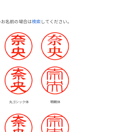
のお名前の場合は
検索
してください。
丸ゴシック体
明朝体