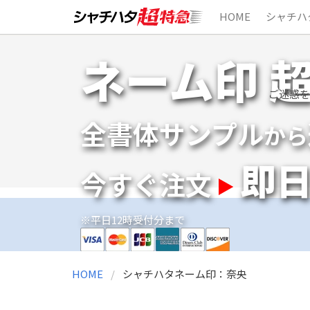
HOME
シャチハ
Skip
ネーム印 
to
content
ご迷惑を
全書体サンプル
から
即
今すぐ注文
※平日12時受付分まで
HOME
シャチハタネーム印：奈央