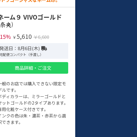
ネーム９ VIVOゴールド
)
5,610
-15%
￥6,600
￥
発送日：8月6日(木)
宅配便コンパクト（手渡し）
商品詳細・ご注文
一般のお店では購入できない限定モ
デルです。
ボディカラーは、ミラーゴールドと
マットゴールドの2タイプあります。
専用化粧ケース付きです。
インクの色は朱・濃茶・赤茶から選
択できます。