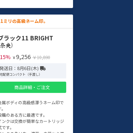
11ミリの高級ネーム印。
ブラック11 BRIGHT
)
9,256
-15%
￥10,890
￥
発送日：8月6日(木)
宅配便コンパクト（手渡し）
商品詳細・ご注文
金属ボディの高級感漂うネーム印で
す。
役職のある方に最適です。
インクは交換が簡単なカートリッジ
式です。