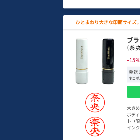
ひとまわり大きな印面サイズ。
ブラ
(
-15
発送
ネコポ
大き
ボデ
ト（限
インク