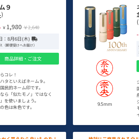
ム９
)
(
1,980
%
￥2,640
￥
日：8月6日(木)
ス（郵便受けへお届け）
商品詳細・ご注文
たらコレ！
チハタといえばネーム９。
ぞ国民的ネーム印です。
人なら「似たモノ」ではなく
物」を使いましょう。
9.5mm
の色は朱色です。
っかく買うなら良いものを！
絶対に二度見されるウ