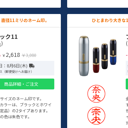
直径11ミリのネーム印。
ひとまわり大きな
ック11
)
(
2,618
%
￥3,080
￥
日：8月6日(木)
ス（郵便受けへお届け）
商品詳細・ご注文
めサイズのネーム印です。
ィカラーは、ブラックとホワイ
定品）の2タイプあります。
の色は朱色です。