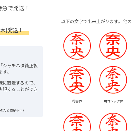
特急で発送！
以下の文字で出来上がります。
他
(木)発送！
「シャチハタ純正製
ます。
様に直送するので、
実現することができ
楷書体
角ゴシック体
品のため空輸不可）