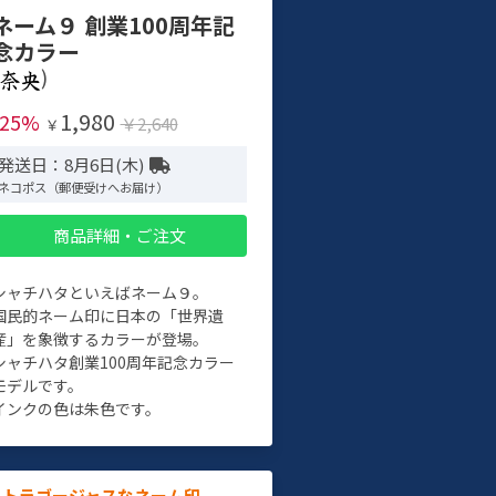
ネーム９ 創業100周年記
念カラー
)
1,980
-25%
￥2,640
￥
発送日：8月6日(木)
ネコポス（郵便受けへお届け）
商品詳細・ご注文
シャチハタといえばネーム９。
国民的ネーム印に日本の「世界遺
産」を象徴するカラーが登場。
シャチハタ創業100周年記念カラー
モデルです。
インクの色は朱色です。
ルトラゴージャスなネーム印。