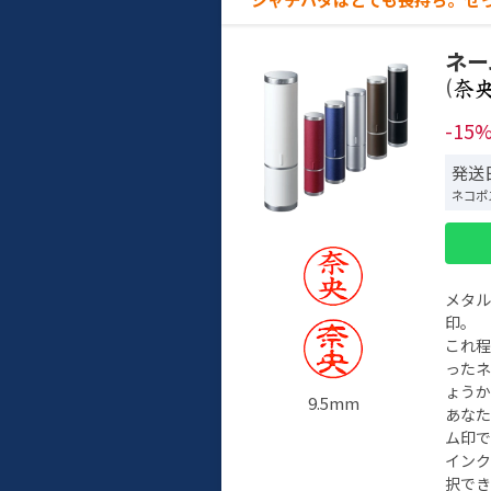
ネー
(
-15
発送
ネコポ
メタ
印。
これ
った
ょう
9.5mm
あな
ム印で
イン
択でき