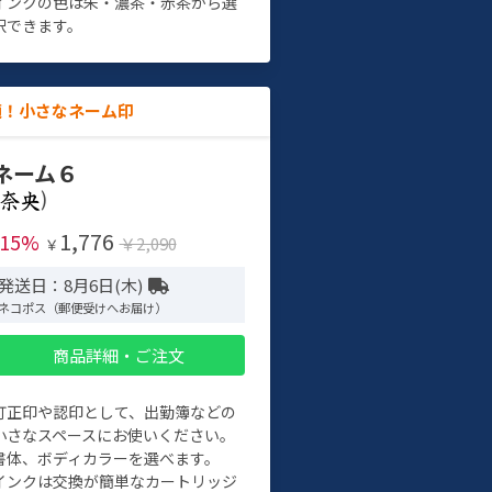
インクの色は朱・濃茶・赤茶から選
択できます。
適！小さなネーム印
ネーム６
)
1,776
-15%
￥2,090
￥
発送日：8月6日(木)
ネコポス（郵便受けへお届け）
商品詳細・ご注文
訂正印や認印として、出勤簿などの
小さなスペースにお使いください。
書体、ボディカラーを選べます。
インクは交換が簡単なカートリッジ