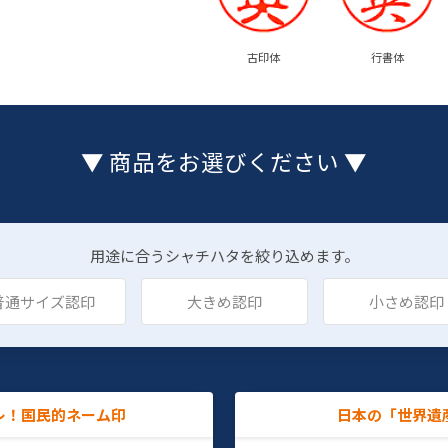
古印体
行書体
▼ 商品をお選びください ▼
用途に合うシャチハタを絞り込めます。
普通サイズ認印
大きめ認印
小さめ認印
レ！国民的ネーム印
日本の「世界遺