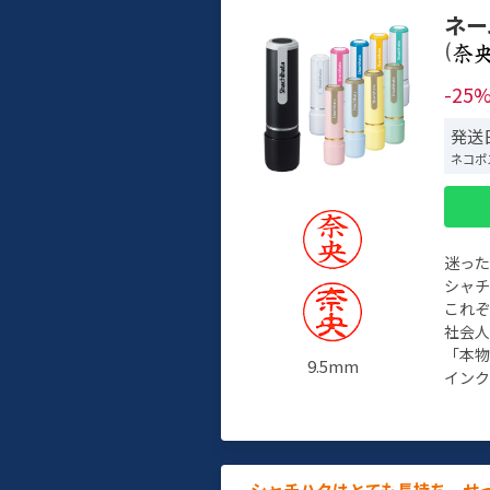
ネー
(
-25
発送
ネコポ
迷っ
シャ
これ
社会
「本
9.5mm
インク
シャチハタはとても長持ち。せ